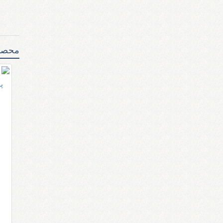
مایکروفر و فر برقی
قطعات الکترونیک
شیرآلات
کارتریج و جوهر پرینتر
هواکش
قطعات و لوازم مصرفی
کیبورد
شیلنگ و اتصالات لوله کشی
هیتر و بخاری برقی
مانیتور (نمایشگر)
فر، هود، اجاق و مایکروفر
محصو
پ