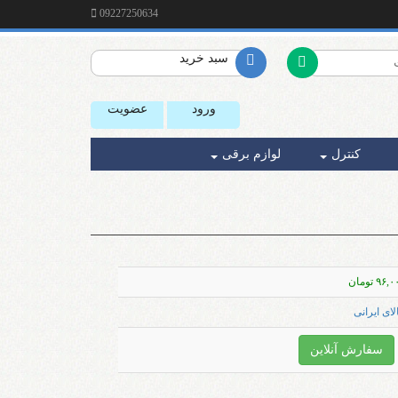
09227250634
سبد خرید
ورود
عضویت
کنترل
لوازم برقی
۹۶, تومان
لای ایرانی
سفارش آنلاین