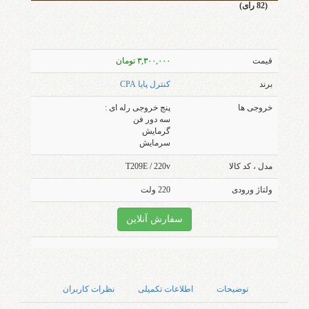
(82 رای)
قیمت
۳,۳۰۰,۰۰۰ تومان
برند
کنترل پایا CPA
خروجی ها
پنج خروجی رله ای :
سه دور فن
گرمایش
سرمایش
مدل ، کد کالا
T209E / 220v
ولتاژ ورودی
220 ولت
سفارش آنلاین
توضیحات
اطلاعات تکمیلی
نظرات کاربران