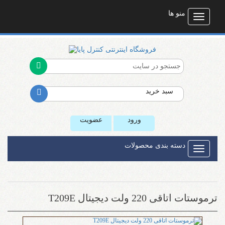
منو ها
Toggle
navigati
سبد خرید
ورود
عضویت
دسته بندی محصولات
Toggle
navigati
ترموستات اتاقی 220 ولت دیجیتال T209E