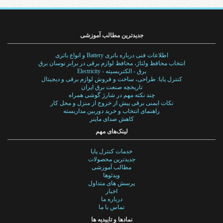
جدیدترین مطالب آموزشی
اطلاعات فنی درباره باتری Battery و انواع باتری
انتخاب محافظ ولتاژ، محافظ لوازم برقی در برابر نوسان برق
برق - الکتریسیته - Electricity
کنترل پایا: طراحی، ساخت و فروش لوازم برقی و دیجیتال
تاریخچه صنعت برق ایران
چند نکته مهم در شارژ گوشی همراه
نکات ایمنی برقی پیش از خروج از منزل و محل کار
راهنمای انتخاب و خرید دوربین مداربسته
کاهش صدای ماینر
لینک‌های مهم
خدمات کنترل پایا
جدیدترین محصولات
مطالب آموزشی
ویدئوها
پرسش های متداول
اخبار
درباره ما
تماس با ما
نمادها و تاییدیه ها