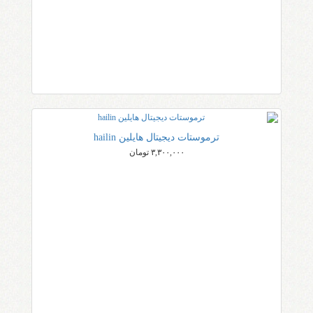
ترموستات دیجیتال هایلین hailin
۳,۳۰۰,۰۰۰ تومان