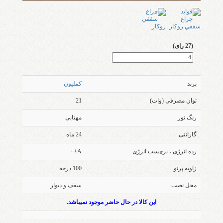
(27 رای)
برند
کملیون
توان مصرفی (وات)
21
رنگ نور
مهتابی
گارانتی
24 ماه
رده انرژی ، برچسب انرژی
A++
زاویه پرتو
100 درجه
محل نصب
سقف و دیوار
این کالا در حال حاضر موجود نمیباشد.