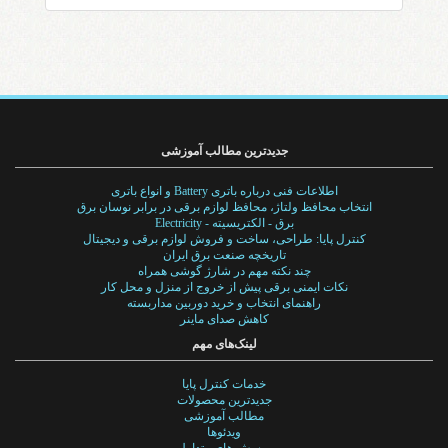
جدیدترین مطالب آموزشی
اطلاعات فنی درباره باتری Battery و انواع باتری
انتخاب محافظ ولتاژ، محافظ لوازم برقی در برابر نوسان برق
برق - الکتریسیته - Electricity
کنترل پایا: طراحی، ساخت و فروش لوازم برقی و دیجیتال
تاریخچه صنعت برق ایران
چند نکته مهم در شارژ گوشی همراه
نکات ایمنی برقی پیش از خروج از منزل و محل کار
راهنمای انتخاب و خرید دوربین مداربسته
کاهش صدای ماینر
لینک‌های مهم
خدمات کنترل پایا
جدیدترین محصولات
مطالب آموزشی
ویدئوها