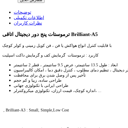
توضیحات
اطلاعات تکمیلی
نظرات کاربران
ترموستات پنج دور دیجیتال اتاقی Brilliant-A5
با قابلیت کنترل انواع هواکش یا فن ، فن کویل زمینی و کولر کوچک
کاربرد : ترموستات گرمایش کف و گرمایش داکت اسپلیت
ابعاد : طول 13.5 سانتیمتر، عرض 9.5 سانتیمتر ، قطر 2 سانتیمتر
ر دیجیتال ، تنظیم دمای مطلوب ، کنترل دقیق دما ، امکان کالیبراسیون
تأخیر پس از وصل شدن برق برای محافظت
طراحی ساده، زیبا و کم حجم
طراحی ایرانی با تکنولوژی جهانی
اندازه کوچک، قیمت ارزان، تکنولوژی میکروکنترلر، ...
, Brilliant-A3 : Small, Simple,Low Cost