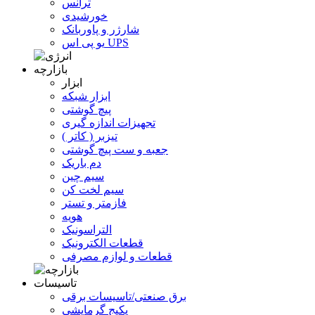
ترانس
خورشیدی
شارژر و پاوربانک
یو پی اس UPS
بازارچه
ابزار
ابزار شبکه
پیچ گوشتی
تجهیزات اندازه گیری
تیزبر ( کاتر )
جعبه و ست پیچ گوشتی
دم باریک
سیم چین
سیم لخت کن
فازمتر و تستر
هویه
التراسونیک
قطعات الکترونیک
قطعات و لوازم مصرفی
تاسیسات
برق صنعتی/تاسیسات برقی
پکیج گرمایشی