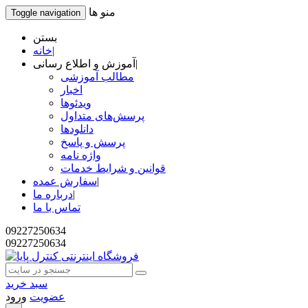
منو ها
Toggle navigation
بستن
|
خانه
|
آموزش و اطلاع رسانی
مطالب آموزشی
اخبار
ویدئوها
پرسش‌های متداول
دانلودها
پرسش و پاسخ
واژه نامه
قوانین و شرایط خدمات
|
سفارش عمده
|
درباره ما
تماس با ما
09227250634
09227250634
سبد خرید
عضویت
ورود