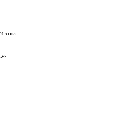
7*4.5 cm3
برای مشاوره با کارشناسان فنی کنترل پایا می توانید با ما تماس بگیرید.