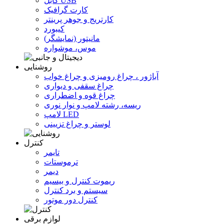
کابل USB
کارت گرافیک
کارتریج و جوهر پرینتر
کیبورد
مانیتور (نمایشگر)
موس، موشواره
روشنایی
آباژور ، چراغ رومیزی و چراغ خواب
چراغ سقفی و دیواری
چراغ قوه و اضطراری
ریسه، رشته لامپ و نوار نوری
لامپ LED
لوستر و چراغ تزیینی
کنترل
تایمر
ترموستات
دیمر
ریموت کنترل و بیسیم
سیستم و برد کنترل
کنترل دور موتور
لوازم برقی