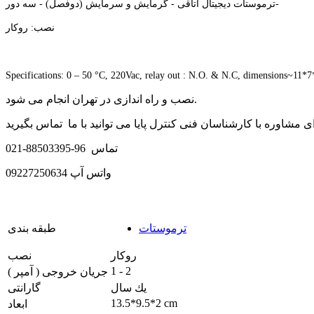
ترموستات دیجیتال اتاقی - گرمایش و سرمایش (دوفصل) - سه دور-
نصب: روکار
Specifications: 0 – 50 °C, 220Vac, relay out : N.O. & N.C, dimensions~11*
نصب و راه اندازی در تهران انجام می شود.
021-88503395-96 تماس
09227250634 واتس آپ
ترموستات
طبقه بندی
روکار
نصب
1 - 2
جریان خروجی ( آمپر )
يك سال
گارانتی
13.5*9.5*2 cm
ابعاد