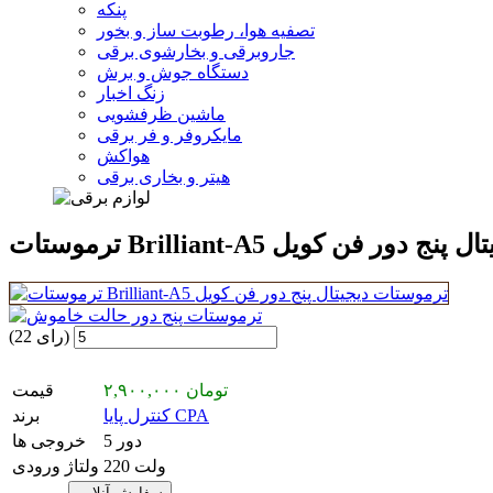
پنکه
تصفیه هوا، رطوبت ساز و بخور
جاروبرقی و بخارشوی برقی
دستگاه جوش و برش
زنگ اخبار
ماشین ظرفشویی
مایکروفر و فر برقی
هواکش
هیتر و بخاری برقی
رموستات دیجیتال پنج دور فن کویل
(22 رای)
۲,۹۰۰,۰۰۰ تومان
قیمت
کنترل پایا CPA
برند
5 دور
خروجی ها
220 ولت
ولتاژ ورودی
سفارش آنلاین