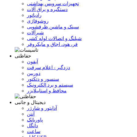
تجهیزات سرویس بهداشتی
دستگیره و یراق آلات
رادیاتور
روشوفاژی
سینک و ماشین ظرفشویی
شیرآلات
شیلنگ و اتصالات لوله کشی
فر، هود، اجاق و مایکروفر
حفاظتی
آیفون
دزدگیر - اعلام سرقت
دوربین
سنسور و دتکتور
سیستم و برد الکترونیک
محافظ و استابیلایزر
دیجیتال و جانبی
آداپتور و شارژر
آنتن
پاوربانک
دانگل
ساعت