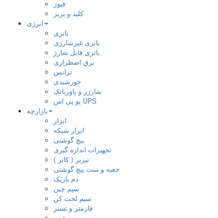
فیوز
کلید و پریز
انرژی
باتری
باتری غیرشارژی
باتری قابل شارژ
برق اضطراری
ترانس
خورشیدی
شارژر و پاوربانک
یو پی اس UPS
بازارچه
ابزار
ابزار شبکه
پیچ گوشتی
تجهیزات اندازه گیری
تیزبر ( کاتر )
جعبه و ست پیچ گوشتی
دم باریک
سیم چین
سیم لخت کن
فازمتر و تستر
هویه