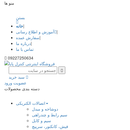
منو ها
Toggle
navigati
بستن
|
خانه
|
آموزش و اطلاع رسانی
|
سفارش عمده
|
درباره ما
تماس با ما
09227250634
سبد خرید
عضویت
ورود
دسته بندی محصولات
Toggle
navigati
اتصالات الکتریکی
دوشاخه و مبدل
سیم رابط و چندراهی
سیم و کابل
فیش، کانکتور، سرپیچ