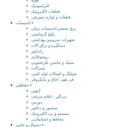
التراسونیک
قطعات الکترونیک
قطعات و لوازم مصرفی
تاسیسات
برق صنعتی/تاسیسات برقی
پکیج گرمایشی
تجهیزات سرویس بهداشتی
دستگیره و یراق آلات
رادیاتور
روشوفاژی
سینک و ماشین ظرفشویی
شیرآلات
شیلنگ و اتصالات لوله کشی
فر، هود، اجاق و مایکروفر
حفاظتی
آیفون
دزدگیر - اعلام سرقت
دوربین
سنسور و دتکتور
سیستم و برد الکترونیک
محافظ و استابیلایزر
دیجیتال و جانبی