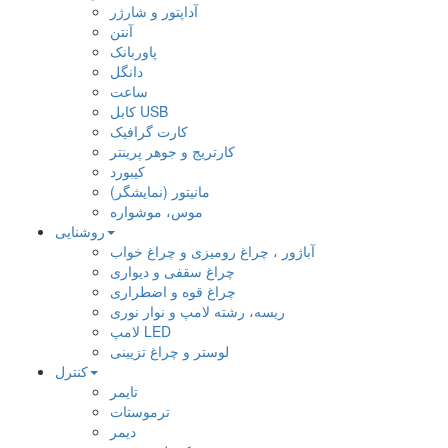
آداپتور و شارژر
آنتن
پاوربانک
دانگل
ساعت
کابل USB
کارت گرافیک
کارتریج و جوهر پرینتر
کیبورد
مانیتور (نمایشگر)
موس، موشواره
روشنایی
آباژور ، چراغ رومیزی و چراغ خواب
چراغ سقفی و دیواری
چراغ قوه و اضطراری
ریسه، رشته لامپ و نوار نوری
لامپ LED
لوستر و چراغ تزیینی
کنترل
تایمر
ترموستات
دیمر