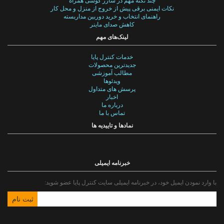
چند نکته مهم در شارژ گوشی همراه
نکات ایمنی برقی پیش از خروج از منزل و محل کار
راهنمای انتخاب و خرید دوربین مداربسته
کاهش صدای ماینر
لینک‌های مهم
خدمات کنترل پایا
جدیدترین محصولات
مطالب آموزشی
ویدئوها
پرسش های متداول
اخبار
درباره ما
تماس با ما
نمادها و تاییدیه ها
خبرنامه ایمیلی
با وارد نمودن ایمیل خود، در خبرنامه ایمیلی سایت کنترل پایا عضو شوید: