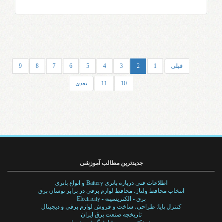
9
8
7
6
5
4
3
(current)
1
قبلی
1
2
3
4
5
6
7
8
9
11
10
10
11
بعدی
جدیدترین مطالب آموزشی
اطلاعات فنی درباره باتری Battery و انواع باتری
انتخاب محافظ ولتاژ، محافظ لوازم برقی در برابر نوسان برق
برق - الکتریسیته - Electricity
کنترل پایا: طراحی، ساخت و فروش لوازم برقی و دیجیتال
تاریخچه صنعت برق ایران